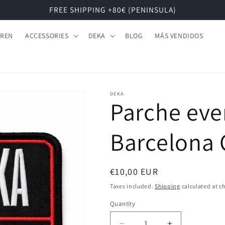
FREE SHIPPING +80€ (PENINSULA)
DREN
ACCESSORIES
DEKA
BLOG
MÁS VENDIDOS
DEKA
Parche ev
Barcelona 
Regular
€10,00 EUR
price
Taxes included.
Shipping
calculated at c
Quantity