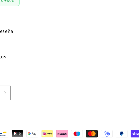
os +80€
reseña
tos