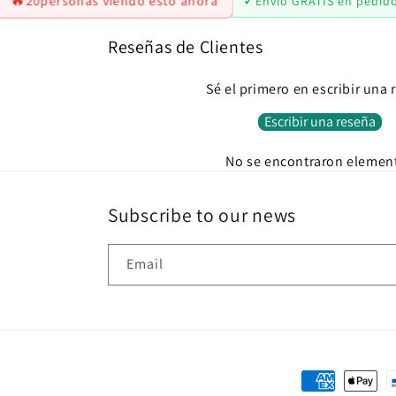
🔥
✓
20
personas viendo esto ahora
Envío GRATIS en pedid
Reseñas de Clientes
Sé el primero en escribir una 
Escribir una reseña
No se encontraron elemen
Subscribe to our news
Email
Payment