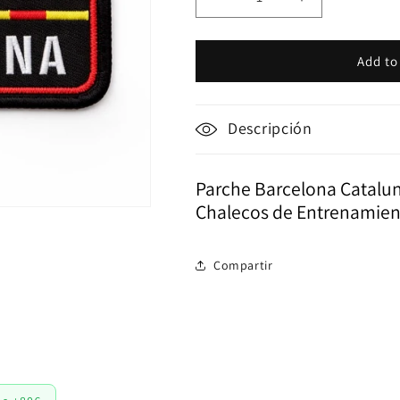
Decrease
Increase
quantity
quantity
for
for
Parche
Parche
Add to
evento
evento
DEKA
DEKA
Barcelona
Barcelona
Descripción
Catalunya
Catalunya
Parche Barcelona Catalun
Chalecos de Entrenamie
Compartir