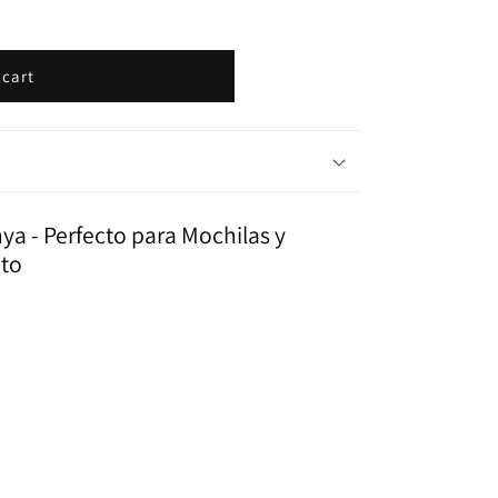
i
o
 cart
n
ya - Perfecto para Mochilas y
nto