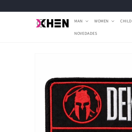
Skip to
content
MAN
WOMEN
CHIL
NOVEDADES
Skip to
product
information